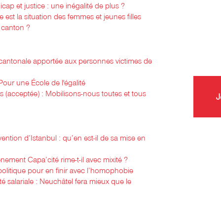
cap et justice : une inégalité de plus ?
 est la situation des femmes et jeunes filles
 canton ?
 cantonale apportée aux personnes victimes de
Pour une École de l'égalité
is (acceptée) : Mobilisons-nous toutes et tous
J
ention d’Istanbul : qu’en est-il de sa mise en
ènement Capa’cité rime-t-il avec mixité ?
politique pour en finir avec l’homophobie
té salariale : Neuchâtel fera mieux que le