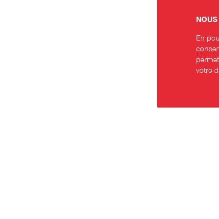
NOUS 
En pour
consent
permett
votre 