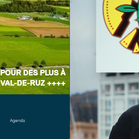
 POUR DES PLUS À
VAL-DE-RUZ ++++
 faite de moins, de risques et de
e des PLUS + aux Vaudruziennes et
aux Vaudruziens.
Agenda