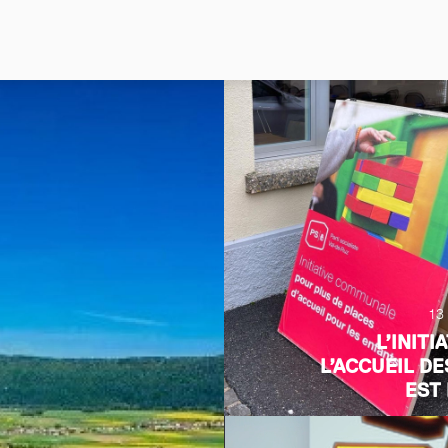
13
L’INITI
L’ACCUEIL D
EST