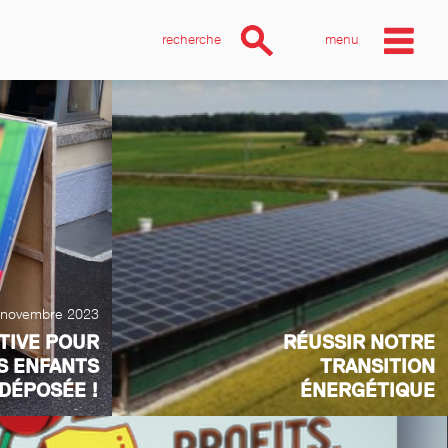
recherche
menu
 novembre 2023
ATIVE POUR
RÉUSSIR NOTRE
ES ENFANTS
TRANSITION
 DÉPOSÉE !
ÉNERGÉTIQUE
Notre section est déterminée pour