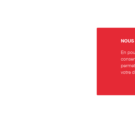
NOUS 
En pour
consent
permett
votre 
Contact
Rése