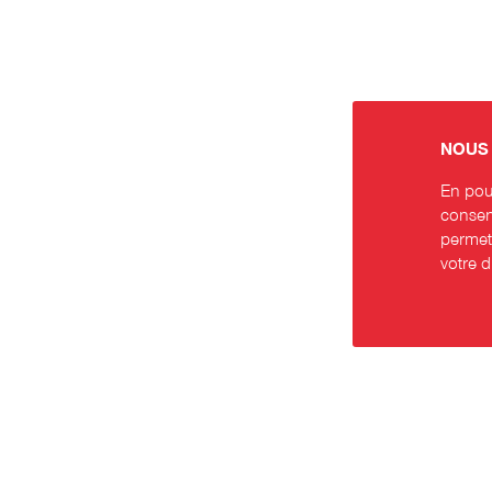
NOUS 
En pour
consent
permett
votre 
Contact
Rése