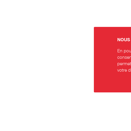
NOUS 
En pour
consent
permett
votre 
Contact
Rése