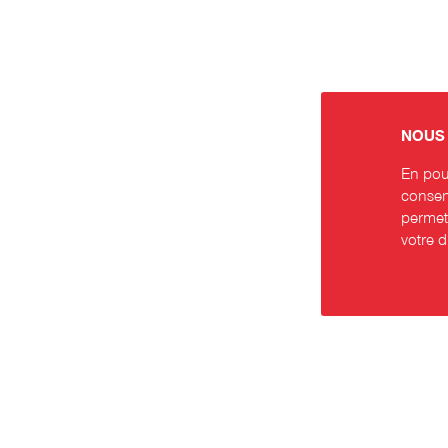
NOUS 
En pour
consent
permett
votre 
Contact
Rése