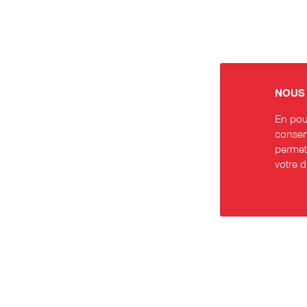
NOUS 
En pour
consent
permett
votre 
Contact
Rése